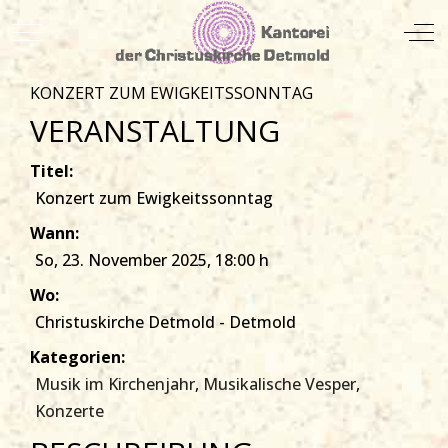
Mobile Menu Toggle
Off
KONZERT ZUM EWIGKEITSSONNTAG
VERANSTALTUNG
Titel:
Konzert zum Ewigkeitssonntag
Wann:
So, 23. November 2025
, 18:00 h
Wo:
Christuskirche Detmold - Detmold
Kategorien:
Musik im Kirchenjahr
,
Musikalische Vesper
,
Konzerte